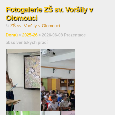
Fotogalerie ZŠ sv. Voršily v
Olomouci
©
ZŠ sv. Voršily v Olomouci
Domů
2025-26
>
> 2026-06-08 Prezentace
absolventských prací