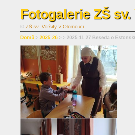
Fotogalerie ZŠ sv.
©
ZŠ sv. Voršily v Olomouci
Domů
2025-26
>
>
> 2025-11-27 Beseda o Estonsku 