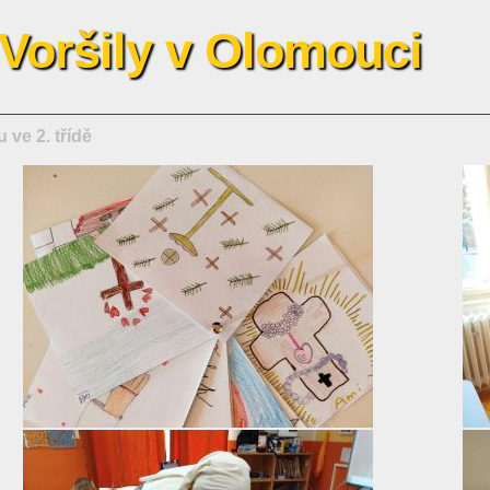
 Voršily v Olomouci
ve 2. třídě