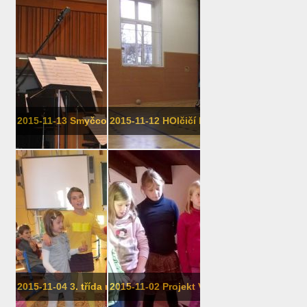
2015-11-13 Smyčcové násroje, 9. tří...
2015-11-12 HOlčičí FOtbalové MIstrov...
2015-11-04 3. třída má talent
2015-11-02 Projekt Voda - Pevnůstka poz..