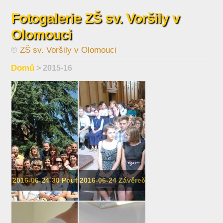
Fotogalerie ZŠ sv. Voršily v
Olomouci
©
ZŠ sv. Voršily v Olomouci
Domů
> 2015-16
2016-06-24-30 Pouť ZŠSV do Říma
2016-06-24 Závěrečná mše sv., rozlo...