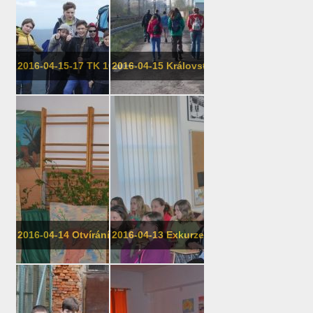
2016-04-15-17 TK 106 Králický Sněžn�...
2016-04-15 Království Grygov - 7. tř�...
2016-04-14 Otvírání studánek
2016-04-13 Exkurze do Terezína, 8. a 9....