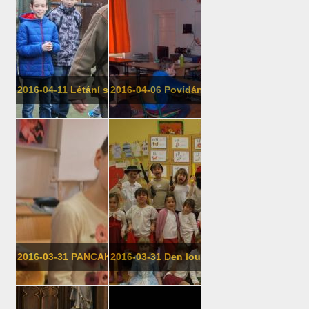
2016-04-11 Létání s dravci
2016-04-06 Povídání o Indonésii, 7. ...
2016-03-31 PANCAKE day ve 4. třídě
2016-03-31 Den loupežníka Rumcajse