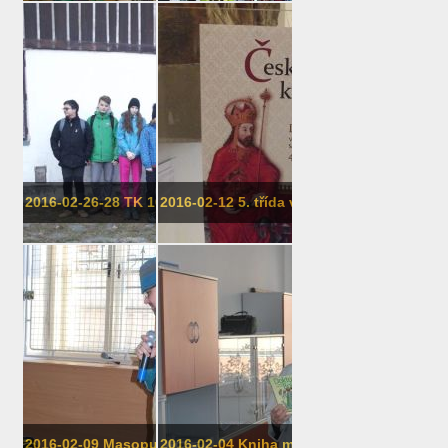
2016-02-26-28 TK 104 JEŠTĚD
2016-02-12 5. třída ve Vlastivědném ...
2016-02-09 Masopustní rej masek
2016-02-04 Kniha mého dětství