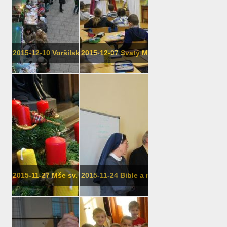
2015-12-10 Voršilský jarmark
2015-12-07 Svatý Mikuláš
2015-11-27 Mše sv. se svěcením věnc�...
2015-11-24 Bible a my