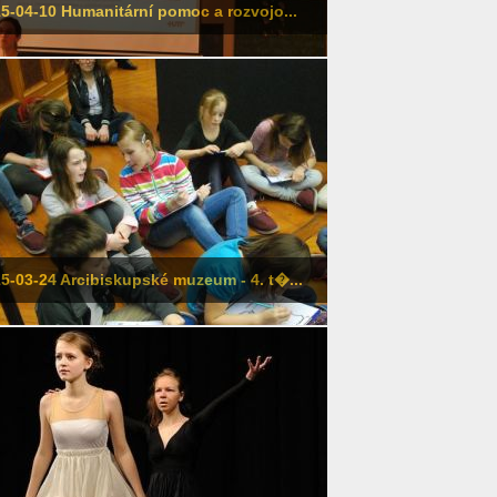
5-04-10 Humanitární pomoc a rozvojo...
5-03-24 Arcibiskupské muzeum - 4. t�...