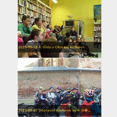
2015-05-18 4. třída v Okresní knihovn...
2015-05-07 Dopravní výchova se 4. tř�...