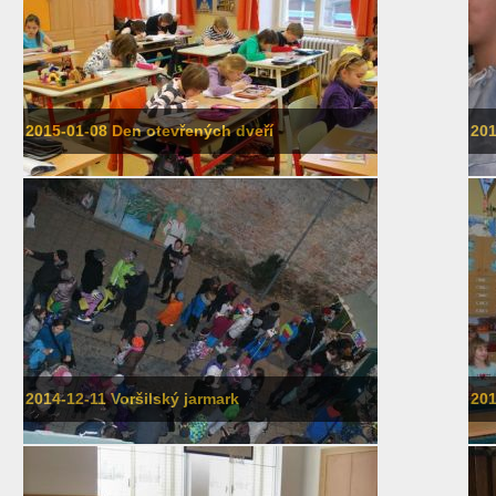
2015-01-08 Den otevřených dveří
201
2014-12-11 Voršilský jarmark
201