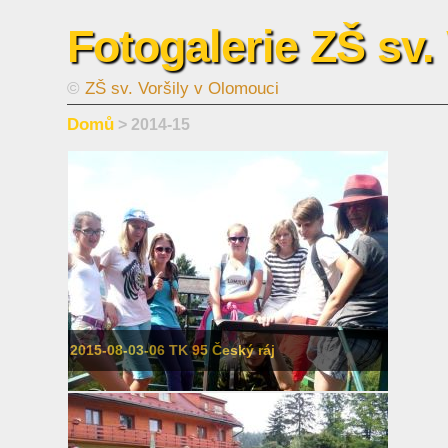
Fotogalerie ZŠ sv.
©
ZŠ sv. Voršily v Olomouci
Domů
> 2014-15
2015-08-03-06 TK 95 Český ráj