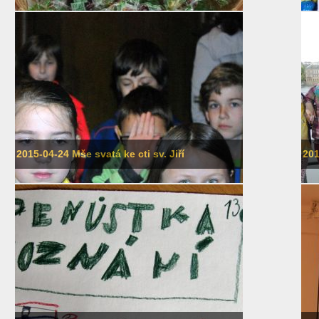
2015-04-24 Mše svatá ke cti sv. Jiří
201