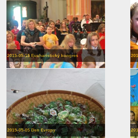
2015-05-15 Eucharistický kongres
201
2015-05-05 Den Evropy
201