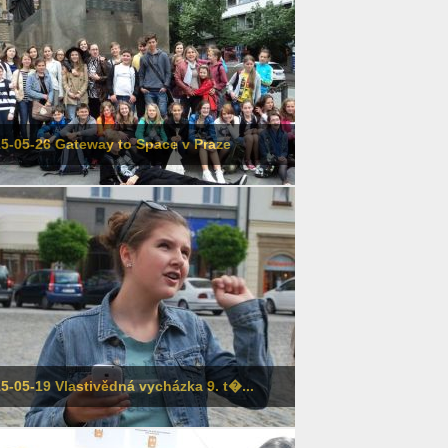
5-05-26 Gateway to Space v Praze
5-05-19 Vlastivědná vycházka 9. t�...