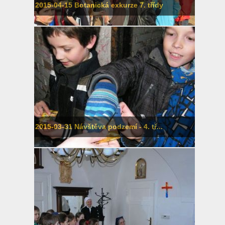
2015-04-15 Botanická exkurze 7. třídy
2015-03-31 Návštěva podzemí - 4. tř...