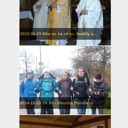
2015-01-23 Mše sv. ke cti sv. Anděly s...
2014-12-13 TK 84 - Vánoční Pohořany