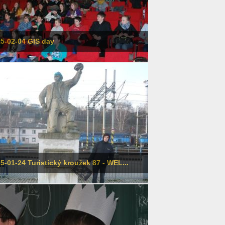
5-02-04 GIS day
5-01-24 Turistický kroužek 87 - WEL...