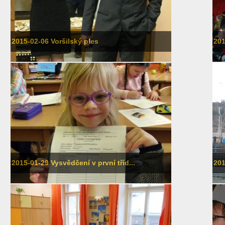
2015-02-06 Voršilský ples
201
2015-01-29 Vysvědčení v první tříd...
201