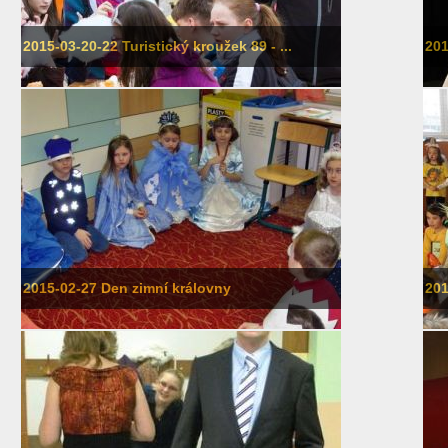
2015-03-20-22 Turistický kroužek 89 - ...
201
2015-02-27 Den zimní královny
201