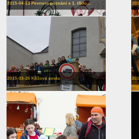
2015-04-13 Pevnost poznáni s 1. třído...
201
2015-03-26 Křížová cesta
201