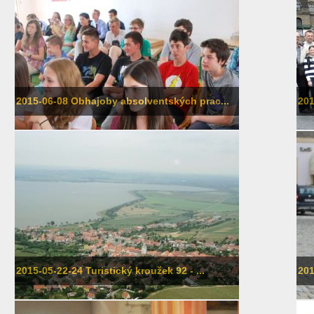
2015-06-08 Obhajoby absolventských prac...
201
2015-05-22-24 Turistický kroužek 92 - ...
201