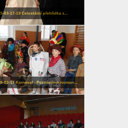
5-03-17-19 Celostátní přehlídka z...
5-02-17 Karneval - Poznáváme rozman...