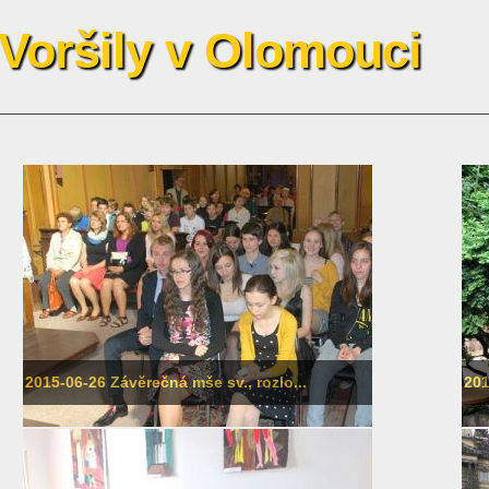
 Voršily v Olomouci
2015-06-26 Závěrečná mše sv., rozlo...
201