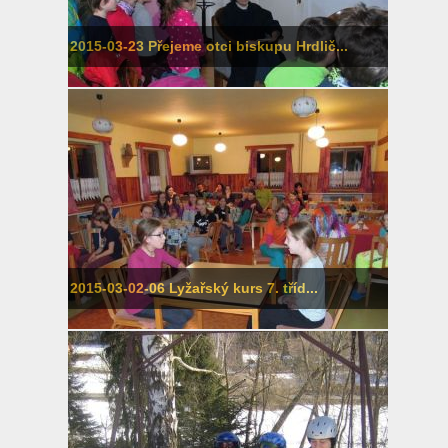
2015-03-23 Přejeme otci biskupu Hrdlič...
2015-03-02-06 Lyžařský kurs 7. tříd...