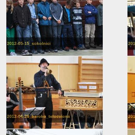
2012-05-15_sokolnici
201
2012-04-20_baroko_telocvicna
201