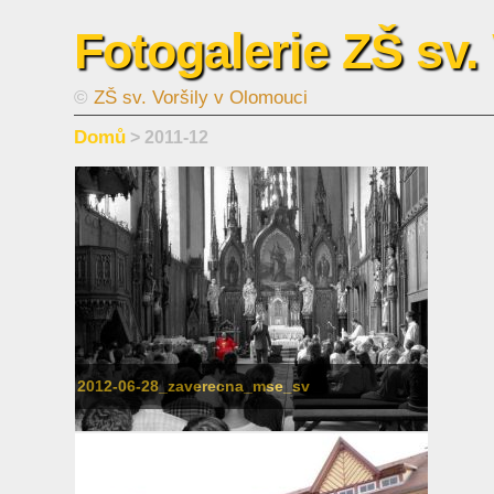
Fotogalerie ZŠ sv.
©
ZŠ sv. Voršily v Olomouci
Domů
> 2011-12
2012-06-28_zaverecna_mse_sv