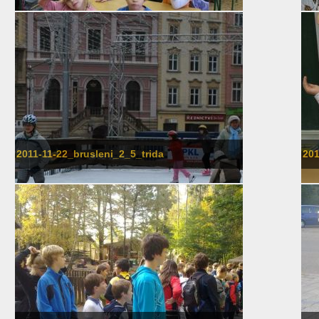
2011-11-22_brusleni_2_5_trida
201