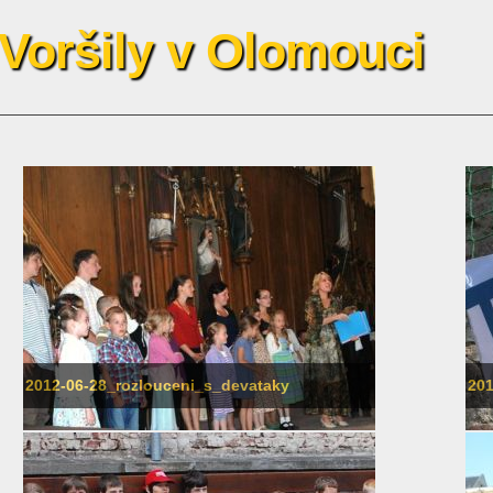
 Voršily v Olomouci
2012-06-28_rozlouceni_s_devataky
201