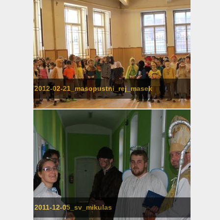
2012-02-21_masopustni_rej_masek
2011-12-05_sv_mikulas