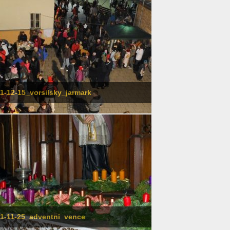
1-12-15_vorsilsky_jarmark
1-11-25_adventni_vence