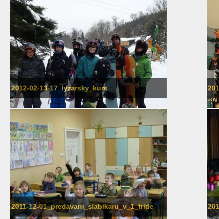
2012-02-13-17_lyzarsky_kurs
201
2011-12-01_predavani_slabikaru_v_1_tride
201