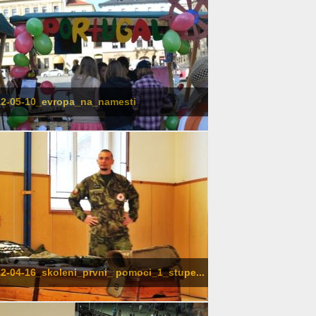
2-05-10_evropa_na_namesti
2-04-16_skoleni_prvni_ pomoci_1_stupe...