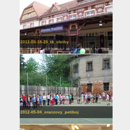
2012-05-18-20_tk_chriby
2012-05-04_oranzovy_petiboj