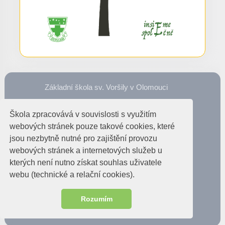
Základní škola sv. Voršily v Olomouci
779 00 Olomouc, Aksamitova 707/6
Škola zpracovává v souvislosti s využitím
ID datové schránky: n8smc28
webových stránek pouze takové cookies, které
IČO: 495 880 95
jsou nezbytně nutné pro zajištění provozu
IZO: 049 588 095
webových stránek a internetových služeb u
Číslo účtu: 377842523/0300
kterých není nutno získat souhlas uživatele
585 222 689
webu (technické a relační cookies).
Telefon:
info@zcsol.cz
E-mail:
Rozumím
© 2026 ZŠ sv. Voršily v Olomouci