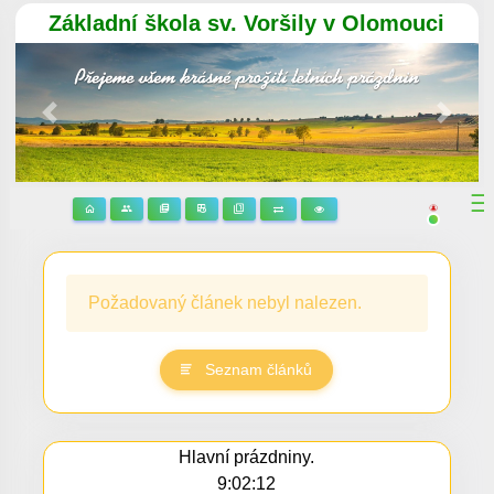
Základní škola sv. Voršily v Olomouci
Předchozí
Násle
Požadovaný článek nebyl nalezen.
Seznam článků
Hlavní prázdniny.
9:02:13