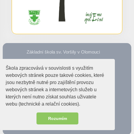
Základní škola sv. Voršily v Olomouci
779 00 Olomouc, Aksamitova 707/6
Škola zpracovává v souvislosti s využitím
ID datové schránky: n8smc28
webových stránek pouze takové cookies, které
IČO: 495 880 95
jsou nezbytně nutné pro zajištění provozu
IZO: 049 588 095
webových stránek a internetových služeb u
Číslo účtu: 377842523/0300
kterých není nutno získat souhlas uživatele
585 222 689
webu (technické a relační cookies).
Telefon:
info@zcsol.cz
E-mail:
Rozumím
© 2026 ZŠ sv. Voršily v Olomouci