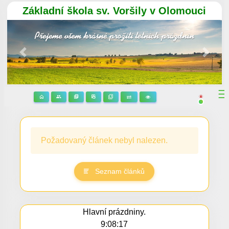
Základní škola sv. Voršily v Olomouci
Předchozí
Násle
Požadovaný článek nebyl nalezen.
Seznam článků
Hlavní prázdniny.
9:08:17